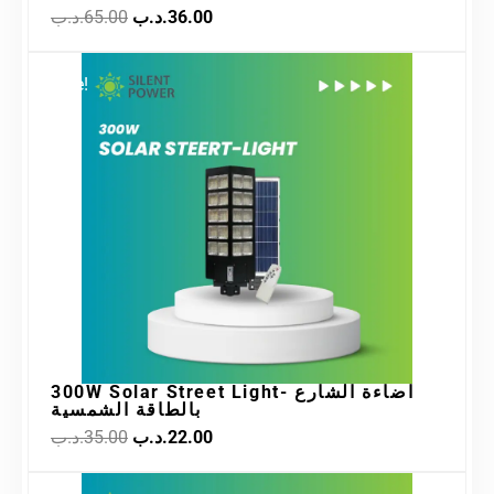
.د.ب
65.00
.د.ب
36.00
Original
Current
Sale!
price
price
was:
is:
22.00.د.ب.
35.00.د.ب.
300W Solar Street Light- اضاءة الشارع
بالطاقة الشمسية
.د.ب
35.00
.د.ب
22.00
Original
Current