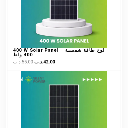
400 W Solar Panel – لوح طاقة شمسية
400 واط
.د.ب
55.00
.د.ب
42.00
Original
Current
Sale!
price
price
was:
is:
28.00.د.ب.
35.00.د.ب.