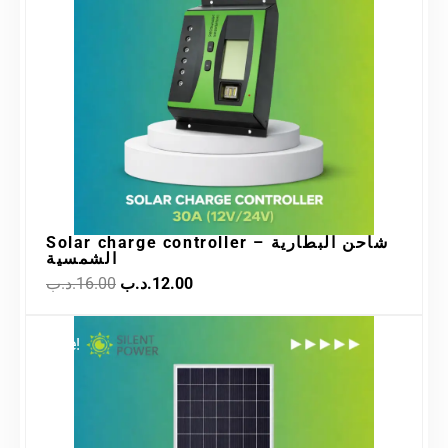
12.00.د.ب.
16.00.د.ب.
Solar charge controller – شاحن البطارية
الشمسية
.د.ب
16.00
.د.ب
12.00
Original
Current
Sale!
price
price
was:
is:
42.00.د.ب.
55.00.د.ب.