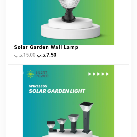
Solar Garden Wall Lamp
.د.ب
15.00
.د.ب
7.50
Original
Current
Sale!
price
price
was:
is:
14.00.د.ب.
30.00.د.ب.