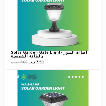
Solar Garden Gate Light- اضاءة السور
بالطاقة الشمسية
.د.ب
15.00
.د.ب
7.50
Original
Current
Sale!
price
price
was:
is:
7.50.د.ب.
15.00.د.ب.