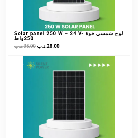
Solar panel 250 W – 24 V- لوح شمسي قوة
250واط
.د.ب
35.00
.د.ب
28.00
Original
Current
Sale!
price
price
was:
is:
32.00.د.ب.
38.00.د.ب.