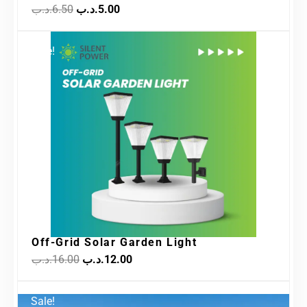
.د.ب
6.50
.د.ب
5.00
Original
Current
Sale!
price
price
was:
is:
12.00.د.ب.
16.00.د.ب.
Off-Grid Solar Garden Light
.د.ب
16.00
.د.ب
12.00
Original
Current
Sale!
price
price