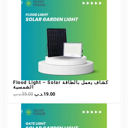
Sale!
price
price
was:
is:
19.00.د.ب.
35.00.د.ب.
Flood Light – Solar كشاف يعمل بالطاقة
الشمسية
.د.ب
35.00
.د.ب
19.00
Original
Current
Sale!
price
price
was:
is:
7.50.د.ب.
15.00.د.ب.