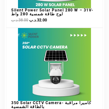
Silent Power Solar Panel 280 W – 31V-
لوح طاقة شمسية 280 واط
.د.ب
38.00
.د.ب
32.00
Original
Current
Sale!
price
price
was:
is:
36.00.د.ب.
65.00.د.ب.
350 Solar CCTV Camera- كاميرا مراقبة
بالطاقة الشمسية