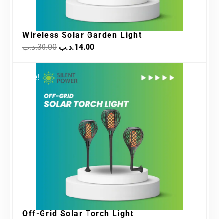
Wireless Solar Garden Light
.د.ب
30.00
.د.ب
14.00
Original
Current
Sale!
price
price
was:
is:
5.00.د.ب.
6.50.د.ب.
Off-Grid Solar Torch Light