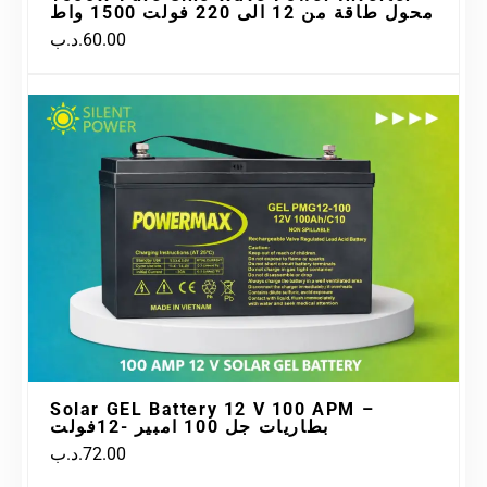
محول طاقة من 12 الى 220 فولت 1500 واط
.د.ب
60.00
Solar GEL Battery 12 V 100 APM –
بطاريات جل 100 امبير -12فولت
.د.ب
72.00