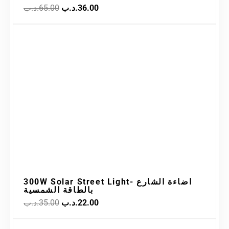
.د.ب
65.00
.د.ب
36.00
Original
Current
Sale!
price
price
was:
is:
22.00.د.ب.
35.00.د.ب.
300W Solar Street Light- اضاءة الشارع
بالطاقة الشمسية
.د.ب
35.00
.د.ب
22.00
Original
Current