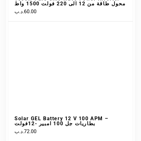
محول طاقة من 12 الى 220 فولت 1500 واط
.د.ب
60.00
Solar GEL Battery 12 V 100 APM –
بطاريات جل 100 امبير -12فولت
.د.ب
72.00