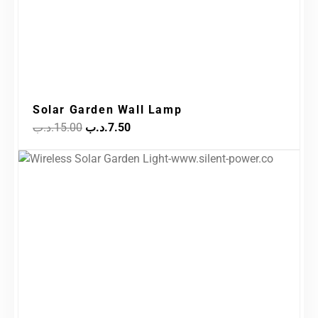
Solar Garden Wall Lamp
.د.ب
15.00
.د.ب
7.50
Original
Current
Sale!
price
price
was:
is:
14.00.د.ب.
30.00.د.ب.