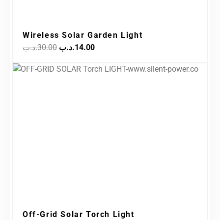
Wireless Solar Garden Light
.د.ب
30.00
.د.ب
14.00
Original
Current
Sale!
price
price
was:
is:
5.00.د.ب.
6.50.د.ب.
Off-Grid Solar Torch Light