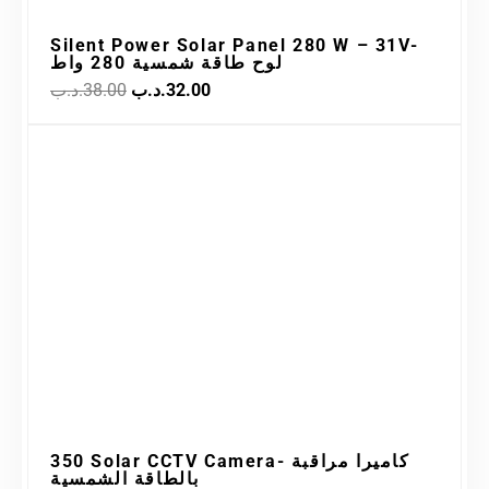
Silent Power Solar Panel 280 W – 31V-
لوح طاقة شمسية 280 واط
.د.ب
38.00
.د.ب
32.00
Original
Current
Sale!
price
price
was:
is:
36.00.د.ب.
65.00.د.ب.
350 Solar CCTV Camera- كاميرا مراقبة
بالطاقة الشمسية