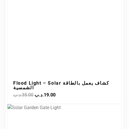
Sale!
price
price
was:
is:
19.00.د.ب.
35.00.د.ب.
Flood Light – Solar كشاف يعمل بالطاقة
الشمسية
.د.ب
35.00
.د.ب
19.00
Original
Current
Sale!
price
price
was:
is:
7.50.د.ب.
15.00.د.ب.