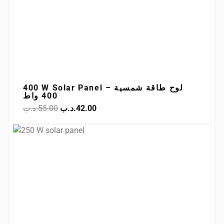
400 W Solar Panel – لوح طاقة شمسية
400 واط
.د.ب
55.00
.د.ب
42.00
Original
Current
Sale!
price
price
was:
is:
28.00.د.ب.
35.00.د.ب.