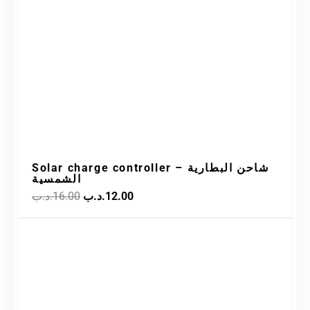
12.00.د.ب.
16.00.د.ب.
Solar charge controller – شاحن البطارية
الشمسية
.د.ب
16.00
.د.ب
12.00
Original
Current
Sale!
price
price
was:
is:
42.00.د.ب.
55.00.د.ب.