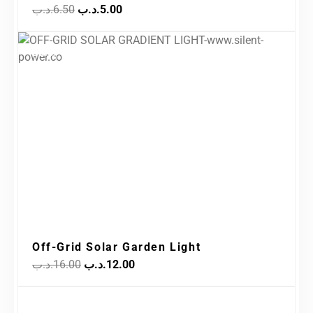
.د.ب
6.50
.د.ب
5.00
Original
Current
Sale!
price
price
was:
is:
12.00.د.ب.
16.00.د.ب.
Off-Grid Solar Garden Light
.د.ب
16.00
.د.ب
12.00
Original
Current
Sale!
price
price