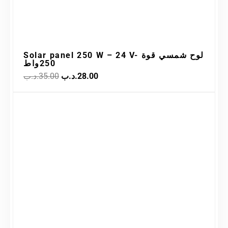
Solar panel 250 W – 24 V- لوح شمسي قوة
250واط
.د.ب
35.00
.د.ب
28.00
Original
Current
Sale!
price
price
was:
is:
32.00.د.ب.
38.00.د.ب.