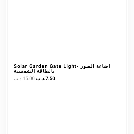
Solar Garden Gate Light- اضاءة السور
بالطاقة الشمسية
.د.ب
15.00
.د.ب
7.50
Original
Current
Sale!
price
price
was:
is:
7.50.د.ب.
15.00.د.ب.