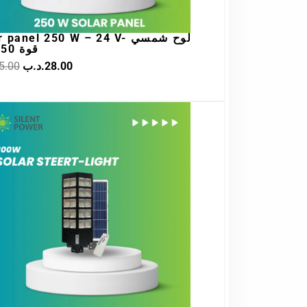
panel 250 W – 24 V- لوح شمسي
قوة 250واط
5.00
.د.ب
28.00
Original
Current
price
price
was:
is:
22.00.د.ب.
35.00.د.ب.