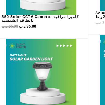
Solar 
350 Solar CCTV Camera- كاميرا مراقبة
بالطاقة الشمسية
.د.ب
3
.د.ب
65.00
.د.ب
36.00
Original
Current
Sale!
Sale!
price
price
was:
is:
7.50.د.ب.
15.00.د.ب.