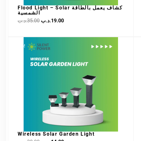
Flood Light – Solar كشاف يعمل بالطاقة
الشمسية
.د.ب
35.00
.د.ب
19.00
Original
Current
Sale!
price
price
was:
is:
14.00.د.ب.
30.00.د.ب.
Wireless Solar Garden Light