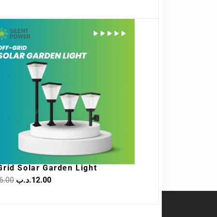
Original
Current
price
price
was:
is:
12.00.د.ب.
16.00.د.ب.
Grid Solar Garden Light
6.00
.د.ب
12.00