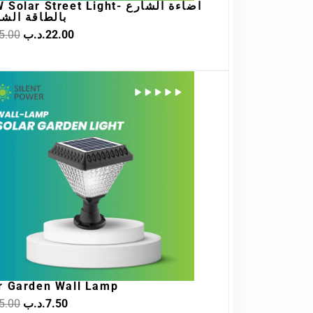
olar Street Light- اضاءة الشارع
بالطاقة الش
5.00
.د.ب
22.00
Original
Current
price
price
was:
is:
7.50.د.ب.
15.00.د.ب.
r Garden Wall Lamp
5.00
.د.ب
7.50