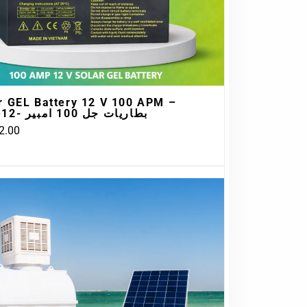
r GEL Battery 12 V 100 APM –
بطاريات جل 100 امبير -12فولت
2.00
Original
Current
price
price
was:
is:
199.00.د.ب.
260.00.د.ب.