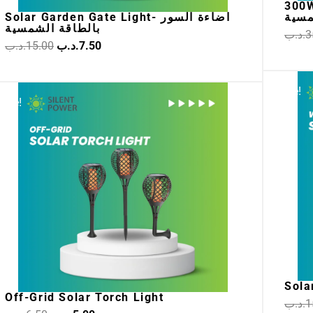
300W S
مسية
Solar Garden Gate Light- اضاءة السور
بالطاقة الشمسية
.د.ب
3
.د.ب
15.00
.د.ب
7.50
Original
Current
Sale!
Sale!
price
price
was:
is:
5.00.د.ب.
6.50.د.ب.
Sola
Off-Grid Solar Torch Light
.د.ب
1