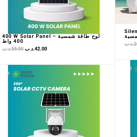
Silen
مسية
400 W Solar Panel – لوح طاقة شمسية
400 واط
.د.ب
2
.د.ب
55.00
.د.ب
42.00
Original
Current
Sale!
Sale!
price
price
was:
is:
36.00.د.ب.
65.00.د.ب.