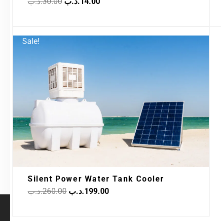
.د.ب
30.00
.د.ب
14.00
Original
Current
Sale!
price
price
was:
is:
199.00.د.ب.
260.00.د.ب.
Silent Power Water Tank Cooler
.د.ب
260.00
.د.ب
199.00