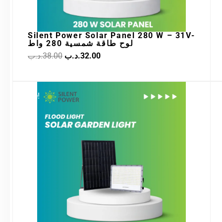
Silent Power Solar Panel 280 W – 31V-
لوح طاقة شمسية 280 واط
.د.ب
38.00
.د.ب
32.00
Original
Current
Sale!
price
price
was:
is:
19.00.د.ب.
35.00.د.ب.