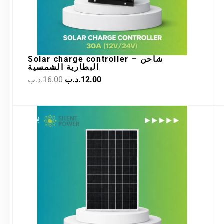
Solar charge controller – شاحن
البطارية الشمسية
.د.ب
16.00
.د.ب
12.00
Original
Current
Sale!
price
price
was:
is:
32.00.د.ب.
38.00.د.ب.