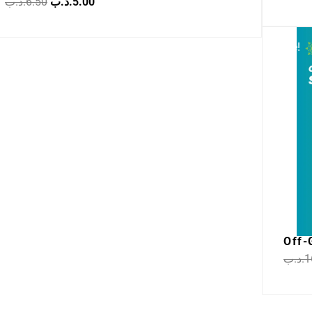
.د.ب
6.50
.د.ب
5.00
Sale!
Off-
.د.ب
1