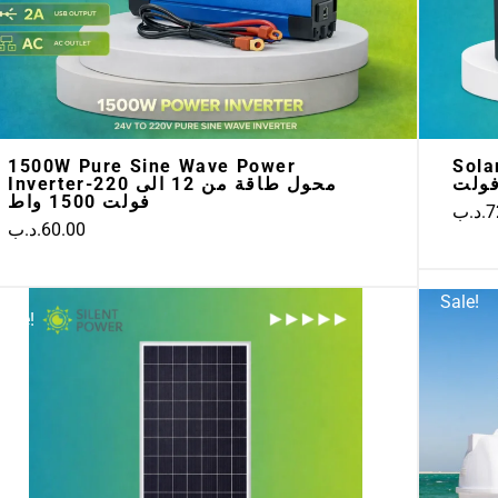
1500W Pure Sine Wave Power
Sola
Inverter-محول طاقة من 12 الى 220
فولت 1500 واط
.د.ب
7
.د.ب
60.00
Original
Current
Sale!
Sale!
price
price
was:
is:
42.00.د.ب.
55.00.د.ب.