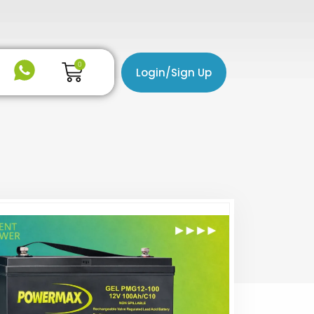
Cart
0
Login/Sign Up