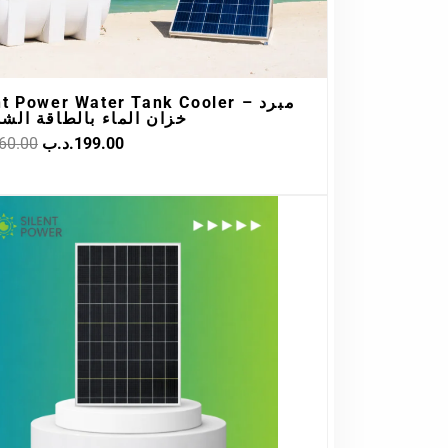
t Power Water Tank Cooler – مبرد
خزان الماء بالطاقة الش
60.00
.د.ب
199.00
Original
Current
price
price
was:
is:
28.00.د.ب.
35.00.د.ب.